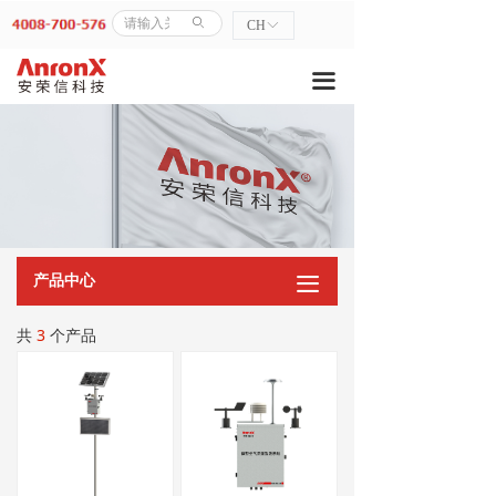
首页
ꄙ
CH
ꀅ
走进我们
끀
→ 公司简介
→ 荣誉资质
→ 发展历程
→ 企业风采
产品中心
끀
→ 企业文化
共
3
个产品
产品中心
→ CEMS系统
→ 气体分析系列