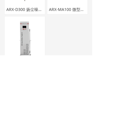
→ 烟尘仪系列
ARX-D300 扬尘噪声在线监测系统
ARX-MA100 微型空气质量监测系统
→ 便携系列
→ 环境空气监测系列
→ 流速仪系列
→ 防爆系列
AGA1000-NH3 环境空气氨在线监测仪
→智慧环保
上一页
1
/
1
下一页
解决方案
→ 智慧环保解决方案
走进我们
产品中心
→ 电力行业
解决方案
服务中心
新闻动态
联系我们
→ 钢铁焦化行业
关注安荣信科技
招贤纳士
友情链接