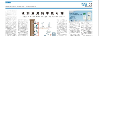
→ 水泥行业
→ 脱硝在线监测
→ 经典案例
服务中心
→ 售后服务
走进我们
产品中心
→ 常见问题
解决方案
服务中心
新闻动态
联系我们
新闻动态
关注安荣信科技
招贤纳士
友情链接
获得更多资讯
→ 企业动态
ID：Anronx安荣信科技
→ 行业资讯
版权所有©
Anronx 安荣信科技-官网
联系我们
京ICP备12025373号-1