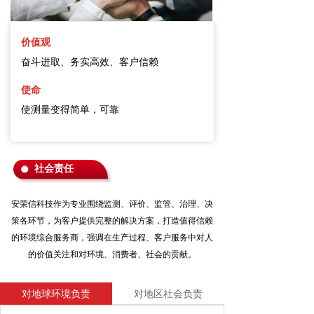
→ 烟尘仪系列
价值观
→ 便携系列
奋斗进取、务实高效、客户信赖
→ 环境空气监测系列
使命
使测量变得简单，可靠
→ 流速仪系列
→ 防爆系列
社会责任
→智慧环保
安荣信科技作为专业围绕监测、评价、监管、治理、决
解决方案
策各环节，
为客户提供完整的解决方案，打造值得信赖
→ 智慧环保解决方案
的环境综合服务商，
强调在生产过程、客户服务中对人
的价值关注和对环境、消费者、社会的贡献。
→ 电力行业
对地球环境负责
对地区社会负责
→ 钢铁焦化行业