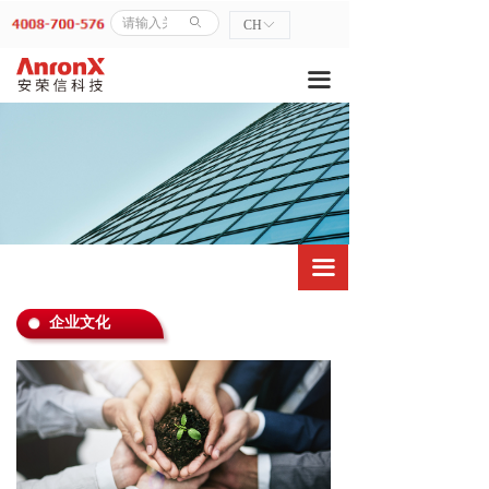
首页
公司简介
ꄙ
CH
ꀅ
走进我们
荣誉资质
끀
→ 公司简介
发展历程
→ 荣誉资质
企业风采
企业文化
→ 发展历程
끀
→ 企业风采
→ 企业文化
企业文化
产品中心
→ CEMS系统
→ 气体分析系列